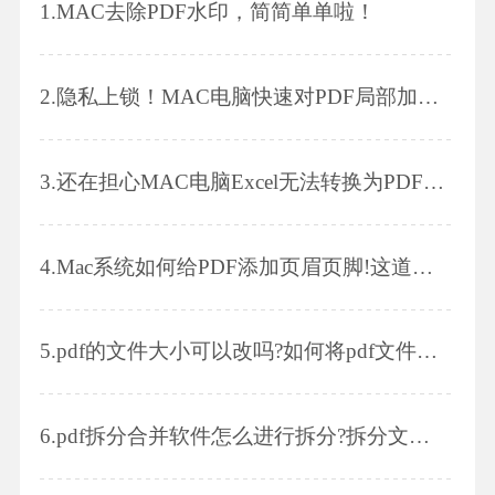
1.
MAC去除PDF水印，简简单单啦！
2.
隐私上锁！MAC电脑快速对PDF局部加密，值得收藏哦！
3.
还在担心MAC电脑Excel无法转换为PDF吗？记下教程，轻松秒杀！
4.
Mac系统如何给PDF添加页眉页脚!这道题我会!
5.
pdf的文件大小可以改吗?如何将pdf文件变小?
6.
pdf拆分合并软件怎么进行拆分?拆分文件有哪些步骤?