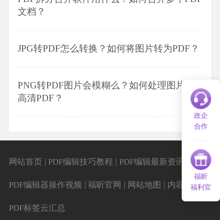
文档？
JPG转PDF怎么转换？如何将图片转为PDF？
PNG转PDF图片会模糊么？如何处理图片转
高清PDF？
政企
合作
|
|
|
网站首页
PDF编辑技巧教程
PDF编辑最新资讯
福昕
|
|
|
|
PDF编辑器操作视频
福昕官网
网站地图
内容导航
福利官
PDF标签云汇总