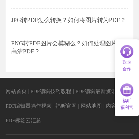
JPG转PDF怎么转换？如何将图片转为PDF？
PNG转PDF图片会模糊么？如何处理图片转
高清PDF？
政企
合作
|
|
|
网站首页
PDF编辑技巧教程
PDF编辑最新资讯
福昕
|
|
|
|
PDF编辑器操作视频
福昕官网
网站地图
内容导航
福利官
PDF标签云汇总