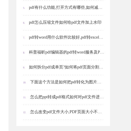
pdf有什么功能,打开方式有哪些,如何减小pdf文件大小
5.
pdf怎么压缩文件如何给pdf文件加上水印
6.
pdf转word用什么软件比较好,pdf转excel､ppt怎么转
7.
科普福昕pdf编辑器的pdf转word服务及PDF转Word后的大量空格怎么消除?
8.
如何拆分pdf成单页?如何将pdf页面分割成两页?
9.
下面这个方法是如何把pdf转化为图片使用范围最广的一种
10.
怎么把ppt转成pdf格式如何对pdf文件进行压缩
11.
怎么改变pdf文件大小,PDF页面大小不一样时怎么调整
12.