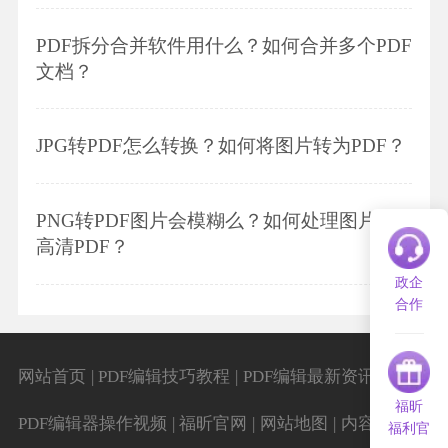
PDF拆分合并软件用什么？如何合并多个PDF
文档？
JPG转PDF怎么转换？如何将图片转为PDF？
PNG转PDF图片会模糊么？如何处理图片转
高清PDF？
政企
合作
|
|
|
网站首页
PDF编辑技巧教程
PDF编辑最新资讯
福昕
|
|
|
|
PDF编辑器操作视频
福昕官网
网站地图
内容导航
福利官