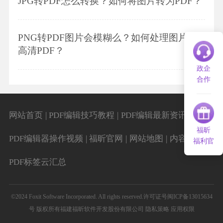
JPG转PDF怎么转换？如何将图片转为PDF？
PNG转PDF图片会模糊么？如何处理图片转
高清PDF？
政企
合作
|
|
|
网站首页
PDF编辑技巧教程
PDF编辑最新资讯
福昕
|
|
|
|
PDF编辑器操作视频
福昕官网
网站地图
内容导航
福利官
PDF标签云汇总
©2024 Foxit Software Incorporated. All rights reserved.
许可证号闽ICP备13015634
号
版权所有福建福昕软件开发股份有限公司
隐私策略
应用权限