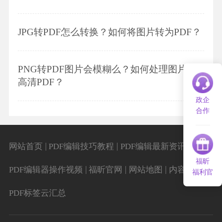
JPG转PDF怎么转换？如何将图片转为PDF？
PNG转PDF图片会模糊么？如何处理图片转
高清PDF？
政企
合作
|
|
|
网站首页
PDF编辑技巧教程
PDF编辑最新资讯
福昕
|
|
|
|
PDF编辑器操作视频
福昕官网
网站地图
内容导航
福利官
PDF标签云汇总