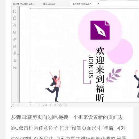
步骤四:裁剪页面边距,拖拽一个框来设置新的页面边
距｡双击框内任意位子,打开“设置页面尺寸”弹窗｡可对
边距控制､页面尺寸､页面范围等进行精细化调整,设置