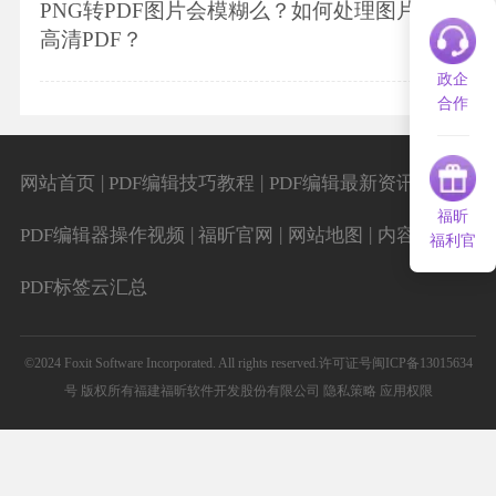
PNG转PDF图片会模糊么？如何处理图片转
高清PDF？
政企
合作
|
|
|
网站首页
PDF编辑技巧教程
PDF编辑最新资讯
福昕
|
|
|
|
PDF编辑器操作视频
福昕官网
网站地图
内容导航
福利官
PDF标签云汇总
©2024 Foxit Software Incorporated. All rights reserved.
许可证号闽ICP备13015634
号
版权所有福建福昕软件开发股份有限公司
隐私策略
应用权限