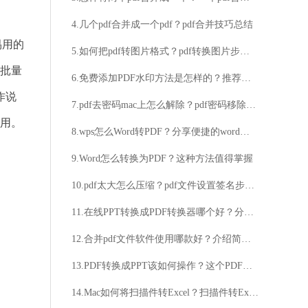
4.几个pdf合并成一个pdf？pdf合并技巧总结
易用的
5.如何把pdf转图片格式？pdf转换图片步骤详解
持批量
6.免费添加PDF水印方法是怎样的？推荐简单实用PDF添加水印方法
作说
7.pdf去密码mac上怎么解除？pdf密码移除操作方法分享
使用。
8.wps怎么Word转PDF？分享便捷的word转pdf好方法
9.Word怎么转换为PDF？这种方法值得掌握
10.pdf太大怎么压缩？pdf文件设置签名步骤解析
11.在线PPT转换成PDF转换器哪个好？分享好用的转换工具
12.合并pdf文件软件使用哪款好？介绍简单的合并pdf文件软件
13.PDF转换成PPT该如何操作？这个PDF转换方法超实用！
14.Mac如何将扫描件转Excel？扫描件转Excel方法介绍