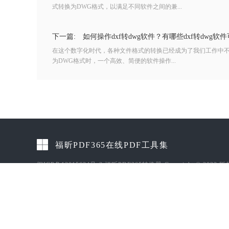
式转换为DWG格式，以满足不同软件之间的兼...
下一篇:
如何操作dxf转dwg软件？有哪些dxf转dwg软
在这个数字化时代，各种文件格式的转换已经成为了我们工作中不
为DWG格式时，一个高效、简便的软件操作...
福昕PDF365在线PDF工具集
闽ICP备13015634号-3
福昕PDF365转换器-Copyright © 2023 
有 福州福昕网络技术有限责任公司
友情链接:
专业翻译