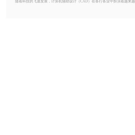
随着科技的飞速发展，计算机辅助设计（CAD）在各行各业中扮演着越来越