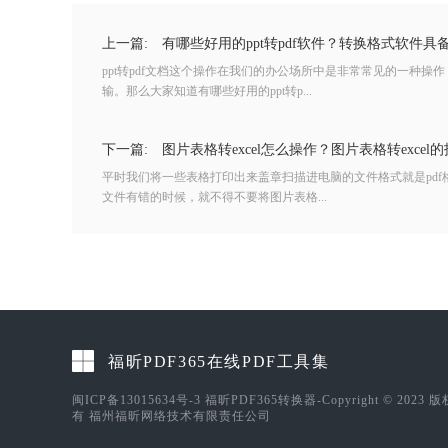
上一篇:
有哪些好用的ppt转pdf软件？转换格式软件具
ppt转pdf文档这个操作在我们的办公场所中是非常常见的一种
输。那么大家知道有哪些好用的ppt转p...
下一篇:
图片表格转excel怎么操作？图片表格转excel
平时我们将一些表格打印出来盖章扫描进电脑的文件格式就是pd
文件有错的时候，就不得不要将图片表格...
福昕PDF365在线PDF工具集
闽ICP备13015634号-3
福昕PDF365转换器-Copyright © 2023 
有 福州福昕网络技术有限责任公司