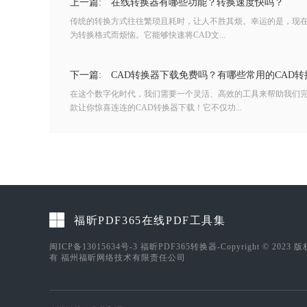
上一篇:
在线转换器有哪些功能？转换速度快吗？
传统的转换方式往往繁琐且耗时，让人不胜其烦。幸运的是，现
为转换格式而烦恼。它能够快速将CAD文...
下一篇:
CAD转换器下载免费吗？有哪些常用的CAD转
在这个数字化时代，我们需要一个灵活、高效的工具来帮助我们完
款让你惊喜连连的CAD转换器下载！它不仅功...
福昕PDF365在线PDF工具集
闽ICP备13015634号-3
福昕PDF365转换器-Copyright © 2023 
有 福州福昕网络技术有限责任公司