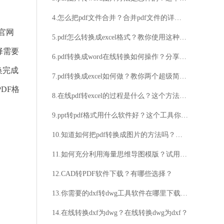
4.怎么把pdf文件合并？合并pdf文件的详细步骤
官网
5.pdf怎么转换成excel格式？教你使用这种转换方法
择需要
6.pdf转换成word在线转换如何操作？分享pdf转换word在线操作方法
换完成
7.pdf转换成excel如何做？教你两个超级简单的方法
DF格
8.在线pdf转excel的过程是什么？这个方法你得试试
9.ppt转pdf格式用什么软件好？这个工具你一定要知道
10.知道如何把pdf转换成图片的方法吗？福昕PDF365告诉你
11.如何充分利用海量思维导图模版？试用后你会爱上海量思维导图模版吗？
12.CAD转PDF软件下载？有哪些选择？
13.你需要的dxf转dwg工具软件在哪里下载？这款工具软件好用吗？
14.在线转换dxf为dwg？在线转换dwg为dxf？