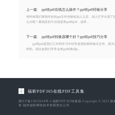
上一篇:
ppt转pdf在线怎么操作？ppt转pdf经验分享
有时候我们将制作好的ppt文件传输给别人之后，别人打开出现
么办呢？最稳妥的方法就是将ppt转pdf，这样...
下一篇:
ppt转pdf转换器哪个好？ppt转pdf技巧分享
ppt和pdf是我们工作和学习中经常使用的两种格式文件。因
样的。就比如我们常常会将ppt转换成p...
福昕PDF365在线PDF工具集
闽ICP备13015634号-3
福昕PDF365转换器-Copyright © 2023 
有 福州福昕网络技术有限责任公司