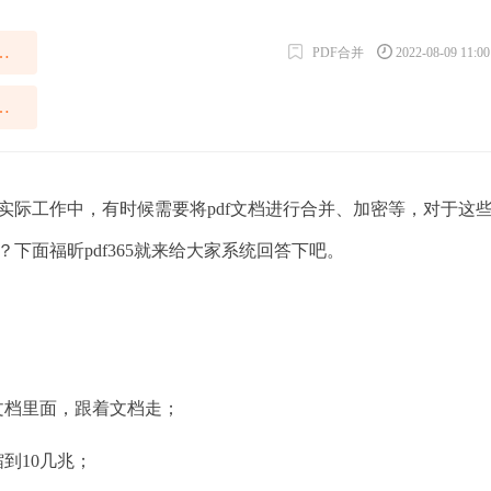
并成一页如何操作
PDF合并
2022-08-09 11:0
并成一页操作步骤
际工作中，有时候需要将pdf文档进行合并、加密等，对于这
？下面福昕pdf365就来给大家系统回答下吧。
：
文档里面，跟着文档走；
到10几兆；