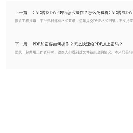
上一篇:
CAD转换DWF图纸怎么操作？怎么免费将CAD转成DW
很多工程报审、平台归档都有格式要求，必须提交DWF格式图纸，不支持直
下一篇:
PDF加密要如何操作？怎么快速给PDF加上密码？
团队一起共用工作资料时，很多人都遇到过文件被乱改的情况。本来只是想把