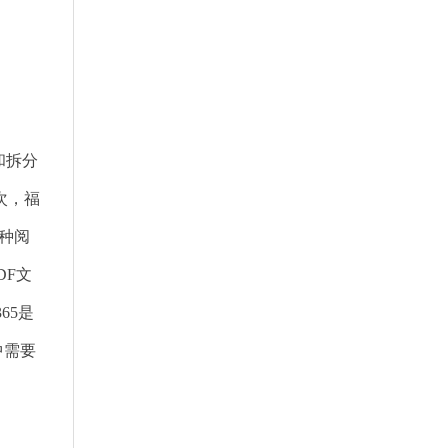
和拆分
次，福
种阅
DF文
65是
中需要