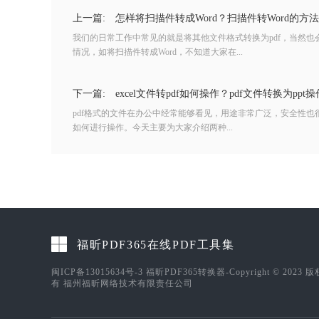
上一篇:
怎样将扫描件转成Word？扫描件转Word的方
我们的日常工作中常见的就是将其他文件格式转换为pdf，当然也
情况，如将扫描件转成Word，不知道大家在...
下一篇:
excel文件转pdf如何操作？pdf文件转换为ppt
pdf格式的文件在办公中经常能够看见，用途非常广泛，安全性也很好
如何进行操作。今天主要为大家介绍两种...
福昕PDF365在线PDF工具集
闽ICP备13015634号-3
福昕PDF365转换器-Copyright © 2023 
有 福州福昕网络技术有限责任公司