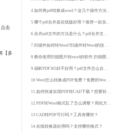
4.如何将pdf转换成word？这几个操作方法十分方便
5.哪个pdf合并器在线版好用？推荐一款实用的pdf合并工具
。点击
6.合并pdf文件的方法是什么？pdf合并文件的详细步骤
7.扫描件如何转Word?扫描件转Word的技巧分享
将【多
8.教你使用扫描图片转excel的软件,扫描图片转excel的软件技巧图文分享
9.福昕PDF365好不好用？pdf文件怎么合并图文分享
10.Word怎么转换成PDF免费？免费的Word转PDF技巧分享
11.如何快速实现PDF转CAD下载？想要轻松获取PDF转CAD下载？
12.PDF转Word格式乱了怎么调整？用此方法立马解决
13.CAD转PDF可行吗？工具有哪些？
14.在线转换器好用吗？支持哪些格式？