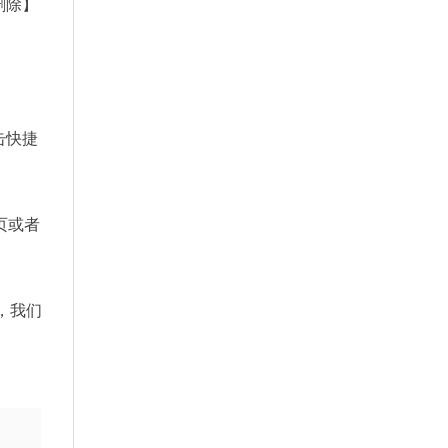
删除】
击快捷
页或者
，我们