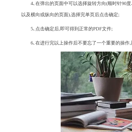
4､在弹出的页面中可以选择旋转方向(顺时针90度､逆
以及横向或纵向的页面),选择完单页后点击确定;
5､点击确定后,即可得到正常的PDF文件;
6､在进行完以上操作后不要忘了一个重要的操作,那就