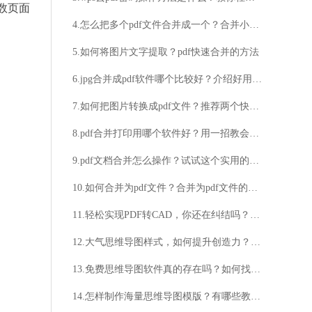
数页面
4.怎么把多个pdf文件合并成一个？合并小方法值得一学
5.如何将图片文字提取？pdf快速合并的方法
6.jpg合并成pdf软件哪个比较好？介绍好用的jpg合并成pdf软件
7.如何把图片转换成pdf文件？推荐两个快速转换的方法
8.pdf合并打印用哪个软件好？用一招教会你pdf合并打印技巧
9.pdf文档合并怎么操作？试试这个实用的方法
10.如何合并为pdf文件？合并为pdf文件的方法
11.轻松实现PDF转CAD，你还在纠结吗？想要高效转换PDF为CAD？试试这款软件！
12.大气思维导图样式，如何提升创造力？如何实现高效学习？
13.免费思维导图软件真的存在吗？如何找到可信赖的免费思维导图软件？
14.怎样制作海量思维导图模版？有哪些教程视频可以学习海量思维导图的制作？