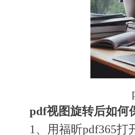
pd
pdf视图旋转后如何
1、用福昕pdf365打