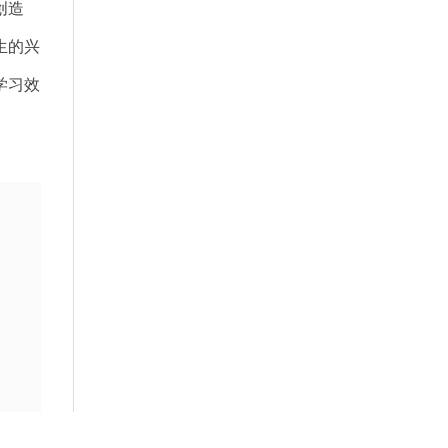
创造
生的兴
学习效