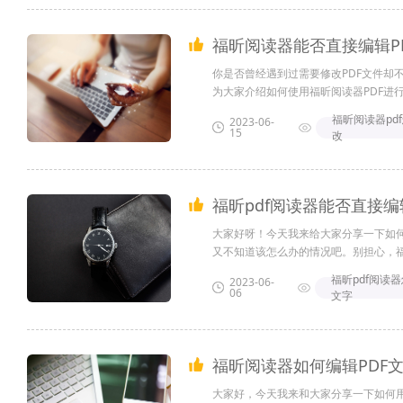
福昕阅读器能否直接编辑P
你是否曾经遇到过需要修改PDF文件却
为大家介绍如何使用福昕阅读器PDF进行
福昕阅读器pd
2023-06-
15
改
福昕pdf阅读器能否直接编
大家好呀！今天我来给大家分享一下如何
又不知道该怎么办的情况吧。别担心，福昕
福昕pdf阅读
2023-06-
06
文字
福昕阅读器如何编辑PDF
大家好，今天我来和大家分享一下如何用