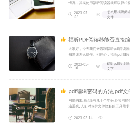
情况，其实使用福昕阅读器就可以轻松愉
怎么用福昕阅读
2023-05-
27
文件
福昕PDF阅读器能否直接
大家好，今天我们来聊聊福昕pdf阅读
知道该怎么操作。别担心，福昕pdf阅读
福昕pdf阅读
2023-05-
16
文字
pdf编辑密码的方法,pdf
网络的出现已经有几十个年头,各项网络
遍重视｡人们对保护文件隐私的工具需求也
pdf编辑密码的方法是什么?接下来我给大家
2023-02-14