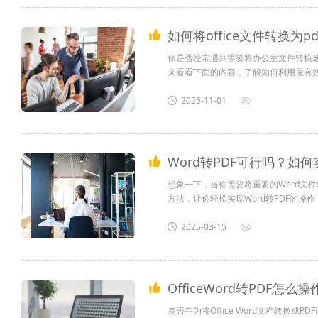
如何将office文件转换为
你是否经常遇到需要将办公室文件转换成
来看看下面的内容，了解如何利用最有效
器将word转换成PDF我们可以使用福昕
管理等多种功能为一体的一款阅读器。非常
2025-11-01
Word转PDF可行吗？如何
想象一下，当你需要将重要的Word文
方法，让你轻松实现Word转PDF的
得轻而易举，让你在繁忙的工作中节省宝
您对软件/工具使用教程有任何疑问，可咨询问客服：
2025-03-15
OfficeWord转PDF怎
是否在为将Office Word文档转