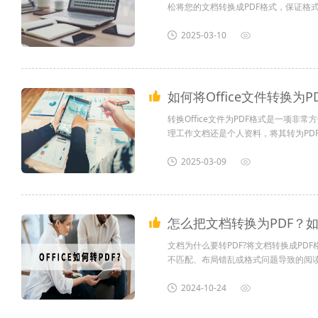
松将您的文档转换成PDF格式，保证格
松愉快。快来试试这个便捷的方法，让您的
growth.com/0UNR1?e=QsjC
2025-03-10
如何将Office文件转换为
转换Office文件为PDF格式是一项
理工作文档还是个人资料，将其转为PDF
为PDF，让您的工作更加高效便捷吧！如果您
e=QsjC6j9p（黏贴链接至微信打开）
2025-03-09
怎么把文档转换为PDF？如
文档为什么要转PDF?将文档转换成P
不匹配、布局错乱或格式问题导致的阅读
容完整性的文档尤其重要。那要怎么把文
2024-10-24
PDF的操作吧。 怎么把文档