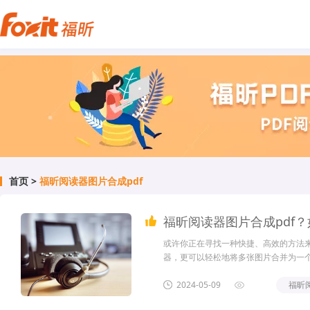
首页
>
福昕阅读器图片合成pdf
福昕阅读器图片合成pdf？
或许你正在寻找一种快捷、高效的方法来
器，更可以轻松地将多张图片合并为一个
合成PDF的乐趣。不管是整理旅行照片
探索这个功能强大的软件吧！福昕阅读器图
2024-05-09
福昕