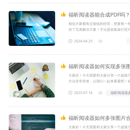
福昕阅读器能合成PDF吗
相信大家都有过烦恼的经历：想要将一堆
供了完美解决方案！不论是收集旅行照
文件整洁有序。不仅如此，福昕阅读器
的文档管理更加高效，工作生活更加轻松愉
2024-04-25
大家好！今天我要和大家分享一个超级方
方法非常简单，让我们一起来看看吧！福昕
2023-07-16
福昕阅读器多
福昕阅读器如何多张图片合成
大家好！今天我要和大家分享一个超级方