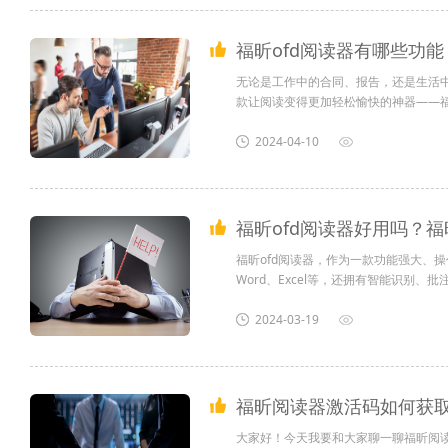
福昕ofd阅读器有哪些功能
无论是工作中的合同、报告，还是生活
款让阅读变得更加轻松愉快的神器——福
能。想象一下，你无需繁琐的转换步骤，
成为你的乐趣所在！福昕ofd阅读器福...
2024-04-10
福昕ofd阅读器好用吗？福
福昕ofd阅读器，作为一款功能强大、
Word、Excel等，还拥有智能识别
阅读器还采用了独创的排版技术，让你的
2024-03-19
福昕阅读器激活码如何获
大家好！今天我要和大家聊一聊福昕阅