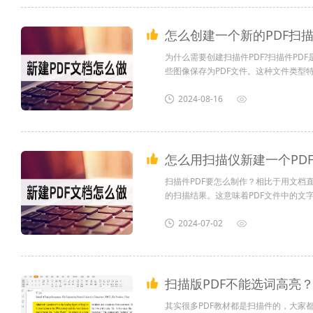
怎么创建一个新的PDF扫
为什么需要创建扫描件PDF?扫描件P
些图像保存为PDF文件。这种文件类型
PDF扫描件怎么做？
PDF的主要目的是为了便于存储、传输
想要制作扫描件，首先需要...
扫描件PDF如何制作？下面一起来看看
2024-08-16
怎么创建一个新的PDF扫描件？
怎么用扫描仪新建一个PD
想要创建一个新的...
扫描件PDF要怎么制作？相比于用文档
的扫描结果。这意味着PDF文件中的文
字能够确保信息的准确传递，避免了因模
储和传输。PDF格式的文件具有良好的兼
2024-07-02
扫描版PDF不能选词高亮
其实很多PDF教材都是扫描件的，大家