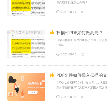
高亮或者批注怎么办呢？
这期小编就来教教你，扫描件PDF如何
2021-08-21
1、首先需要在电脑上下载一个福昕PD
2、安装完成后，打开一份扫描版PDF文档，
扫描件PDF如何做高亮？
日常有接触扫描件PDF的小伙伴，应该都
注释
那么有没有办法进行对扫描件PDF高亮
2021-08-15
首先，需要在电脑上安装一个福昕PDF
安装完成后，打开一份PDF文件（扫描件）
PDF文件如何插入扫描的
在Word或者PPT文档中加入图片，
期分享如何在PDF文档中添加图片或文
一、在电脑上下载一个福昕PDF阅读器
2021-08-08
二、安装完成后，打开PDF文件，在主页