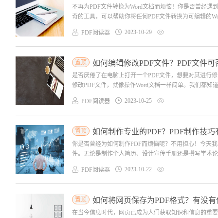
不再为PDF文件转换为Word文档而烦恼！你是否曾经
奇的工具，可以帮助你将任何PDF文件转换为可编辑的Wo
2023-10-29
PDF阅读器
置顶
如何编辑修改PDF文件？PDF文件
是否厌倦了在电脑上打开一个PDF文件，想要对其进行
修改PDF文件，就像操作Word文档一样简单。我们都知
2023-10-25
PDF阅读器
置顶
如何制作专业的PDF？PDF制作技
你是否曾经为如何制作PDF而烦恼呢？不用担心！今天
件。无论是制作个人简历、设计宣传手册还是撰写学术论文
2023-10-22
PDF阅读器
置顶
如何将网页保存为PDF格式？有没有
在当今信息时代，网页已成为人们获取知识和信息的重要