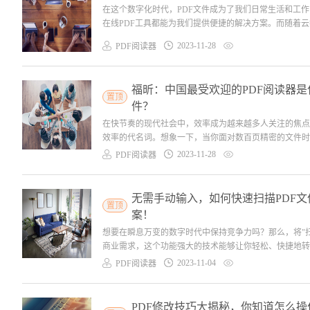
在这个数字化时代，PDF文件成为了我们日常生活和工
在线PDF工具都能为我们提供便捷的解决方案。而随着云
2023-11-28
PDF阅读器
福昕：中国最受欢迎的PDF阅读器是
置顶
件？
在快节奏的现代社会中，效率成为越来越多人关注的焦点
效率的代名词。想象一下，当你面对数百页精密的文件时，
2023-11-28
PDF阅读器
无需手动输入，如何快速扫描PDF文
置顶
案！
想要在瞬息万变的数字时代中保持竞争力吗？那么，将"扫
商业需求，这个功能强大的技术能够让你轻松、快捷地转换
2023-11-04
PDF阅读器
PDF修改技巧大揭秘，你知道怎么操