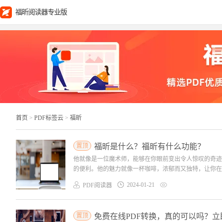
福昕阅读器专业版
首页
>
PDF标签云
>
福昕
置顶
福昕是什么？福昕有什么功能？
他就像是一位魔术师，能够在你眼前变出令人惊叹的奇迹
的便利。他的魅力就像一杯咖啡，浓郁而又独特，让你在繁
2024-01-21
PDF阅读器
置顶
免费在线PDF转换，真的可以吗？立