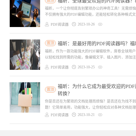
置顶
福昕：全球最受欢迎的PDF阅读器？
福昕，一个让你彻底告别繁琐办公的神奇工具！无需烦恼
不仅拥有强大的PDF编辑功能，还能轻松转化各种格式文
2023-10-26
PDF阅读器
置顶
福昕：是最好用的PDF阅读器吗？
福昕，作为一款功能强大的PDF编辑软件，席卷全球用
以轻松找到所需的功能，像编辑文字、插入图片、添加注释
2023-10-25
PDF阅读器
福昕：为什么它成为最受欢迎的PDF
置顶
转换？
你是否还在为繁琐的文档处理而烦恼？是否还在为找不到
题！它简单易用，功能强大，让你轻松应对各种文档处理需
2023-10-21
PDF阅读器