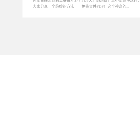
你是否经常遇到需要合并多个PDF文件的烦恼？是不是觉得这样
大家分享一个绝妙的方法——免费合并PDF！这个神奇的...