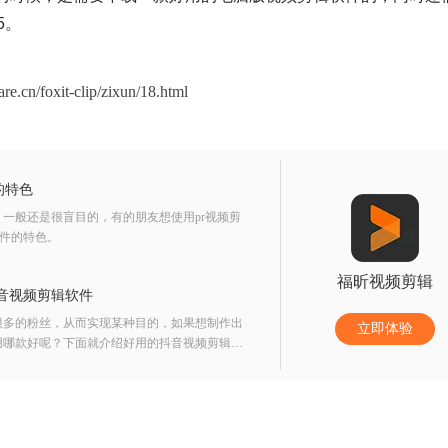
5。
oxit-clip/zixun/18.html
的特色
一般还是很盲目的，有的朋友想使用pr视频剪
软件的特色。
福昕视频剪辑
音视频剪辑软件
很多的粉丝，从而实现某种目的，如果想制作出
立即体验
用哪款好呢？下面就介绍好用的抖音视频剪辑软