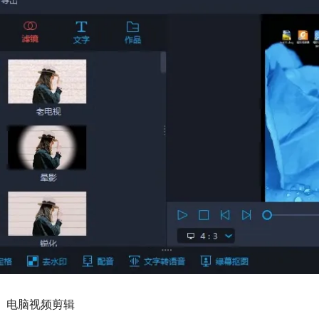
电脑视频剪辑