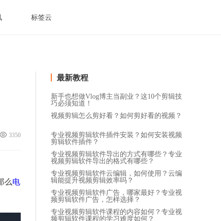
讯
标签云
最新教程
新手也想做Vlog博主当副业？这10个剪辑技
巧必须知道！
视频剪辑怎么剪好看？如何剪好看的视频？
专业视频剪辑软件插件安装？如何安装视频
3350
剪辑软件插件？
专业视频剪辑软件导出的方式有哪些？专业
视频剪辑软件导出的格式有哪些？
专业视频剪辑软件云编辑，如何使用？云编
辑能提升视频剪辑效率吗？
那么
电
专业视频剪辑软件广告，哪家最好？专业视
频剪辑软件广告，怎样选择？
专业视频剪辑软件课程的内容如何？专业视
频剪辑软件课程的学习难度如何？