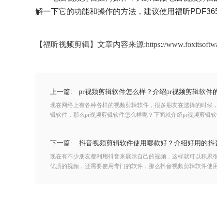
解一下它的功能和操作的方法，建议使用福昕PDF36
【福昕视频剪辑】文章内容来源:https://www.foxitsoftware.cn/f
上一篇:
pr视频剪辑软件怎么样？介绍pr视频剪辑软件
现在网络上有各种各样的视频剪辑软件，很多朋友在选择的时候，
辑软件，那么pr视频剪辑软件怎么样呢？下面就介绍pr视频剪辑
下一篇:
抖音视频剪辑软件使用哪款好？介绍好用的抖
现在有不少朋友都利用抖音来展示自己的视频，这样就可以积累
优质的视频，还需要使用专门的软件，那么抖音视频剪辑软件使
件。