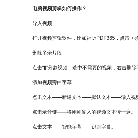
电脑视频剪辑如何操作？
导入视频
打开视频剪辑软件，比如福昕PDF365，点击“+
删除多余片段
点击“][”分割视频，选中不需要的视频，右击删除
添加视频旁白字幕
点击文本——新建文本——默认文本——输入视
点击录音键——将刚刚输入的视频文本读一遍。
点击文本——智能字幕——识别字幕。