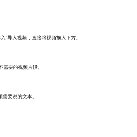
导入”导入视频，直接将视频拖入下方。
不需要的视频片段。
频需要说的文本。