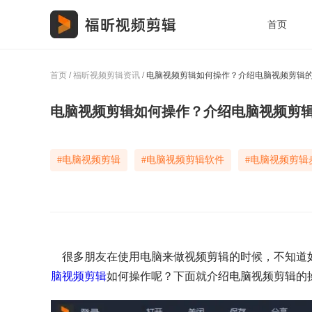
首页
首页
/
福昕视频剪辑资讯
/ 电脑视频剪辑如何操作？介绍电脑视频剪辑
电脑视频剪辑如何操作？介绍电脑视频剪
#电脑视频剪辑
#电脑视频剪辑软件
#电脑视频剪辑
很多朋友在使用电脑来做视频剪辑的时候，不知道如
脑视频剪辑
如何操作呢？下面就介绍电脑视频剪辑的