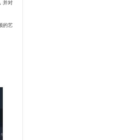
，并对
频的艺