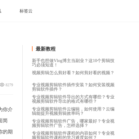
讯
标签云
最新教程
新手也想做Vlog博主当副业？这10个剪辑技
巧必须知道！
视频剪辑怎么剪好看？如何剪好看的视频？
专业视频剪辑软件插件安装？如何安装视频
8279
剪辑软件插件？
专业视频剪辑软件导出的方式有哪些？专业
视频剪辑软件导出的格式有哪些？
为你介
专业视频剪辑软件云编辑，如何使用？云编
辑能提升视频剪辑效率吗？
面简
专业视频剪辑软件广告，哪家最好？专业视
频剪辑软件广告，怎样选择？
你的期
专业视频剪辑软件课程的内容如何？专业视
频剪辑软件课程的学习难度如何？