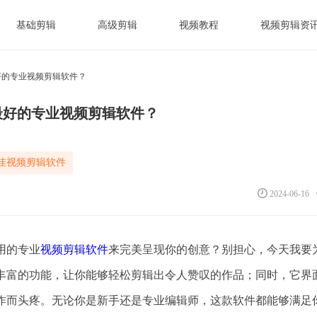
基础剪辑
高级剪辑
视频教程
视频剪辑资
好的专业视频剪辑软件？
最好的专业视频剪辑软件？
最佳视频剪辑软件
2024-06-16
用的专业
视频剪辑软件
来完美呈现你的创意？别担心，今天我要
丰富的功能，让你能够轻松剪辑出令人赞叹的作品；同时，它界
作而头疼。无论你是新手还是专业编辑师，这款软件都能够满足