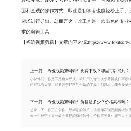
轻松完成。此外，它还支持添加文字、音频和转场效
面和直观的操作方式，即使是初学者也能轻松上手。
需求进行导出。总而言之，此工具是一款出色的专业
求的剪辑工具。
【福昕视频剪辑】文章内容来源:https://www.foxitsoftware.cn/f
上一篇:
专业视频剪辑软件免费下载？哪里可以找到？
小伙伴们，你是不是也为寻找一款好用的专业视频剪辑软件而烦
辑展现给大家，却又苦于找不到合适的工具？别担心，我今天就
专业视频剪辑软件，它不仅功能强大，操作简便，而且界面清新
你是刚入门的小白还是经验丰富的老鸟，都能轻松上手。现在就
下一篇:
专业视频剪辑软件价格是多少？价格高昂吗？
结合，制作出令人惊叹的视频作品吧！专
想象一下，你正在创作一部精彩的短片，但是却发现视频剪辑软
你一个秘密：有一款专业视频剪辑软件，价格亲民又功能强大！
是一名资深剪辑师还是一个想要在社交媒体上展现才华的素人，
高级剪辑工具，还有一系列的特效和过渡效果供你选择。你可以