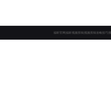
福昕官网
|
福昕视频剪辑
|
视频剪辑攻略技巧
|