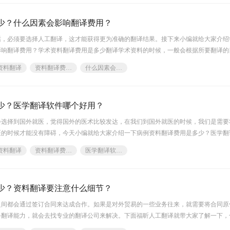
少？什么因素会影响翻译费用？
话，必须要选择人工翻译，这才能获得更为准确的翻译结果。接下来小编就给大家介绍
响翻译费用？学术资料翻译费用是多少翻译学术资料的时候，一般会根据所要翻译的
资料翻译
资料翻译费用是多少
什么因素会影响翻译费用
少？医学翻译软件哪个好用？
会选择到国外就医，觉得国外的医术比较发达，在我们到国外就医的时候，我们是需要
医的时候才能没有障碍，今天小编就给大家介绍一下病例资料翻译费用是多少？医学翻
多少因为医
资料翻译
资料翻译费用是多少
医学翻译软件哪个好用
少？资料翻译要注意什么细节？
之间都会通过签订合同来达成合作。如果是对外贸易的一些业务往来，就需要将合同原
备翻译能力，就会去找专业的翻译公司来解决。下面福昕人工翻译就带大家了解一下，
译费