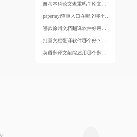
自考本科论文查重吗？论文查重多少算正常？
paperrayi查重入口在哪？哪个网站既能查重也能降重？
哪款徐州文档翻译软件好用？翻译CAD图纸的时候要注意什么？
批量文档翻译软件哪个好？翻译软件支持自动排版吗？
英语翻译文献综述用哪个翻译平台好？可以翻译整篇文献吗?