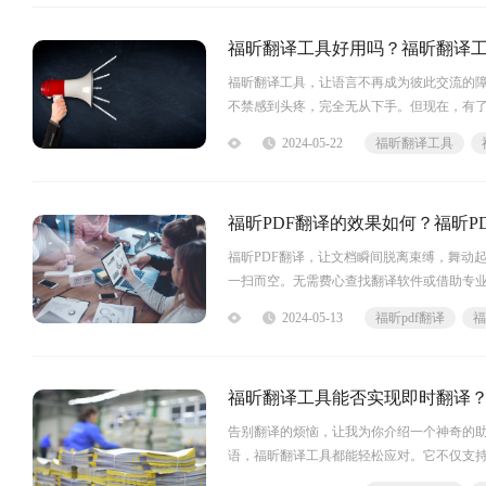
福昕翻译工具
它提供了多
福昕翻译工具好用吗？福昕翻译
福昕翻译工具，让语言不再成为彼此交流的
不禁感到头疼，完全无从下手。但现在，有
务，还能帮助我们理解外文内容的背景和文
2024-05-22
福昕翻译工具
最得力的助手。无需繁琐的设置，只需一键
福昕PDF翻译的效果如何？福昕P
福昕PDF翻译，让文档瞬间脱离束缚，舞动
一扫而空。无需费心查找翻译软件或借助专业
解的语言。福昕PDF翻译让翻译变得简单轻
2024-05-13
福昕pdf翻译
言沟通。让我们一起来揭开这款翻译神器的神
福昕翻译工具能否实现即时翻译
告别翻译的烦恼，让我为你介绍一个神奇的
语，福昕翻译工具都能轻松应对。它不仅支
的翻译结果。简单易用的界面，让你在翻译