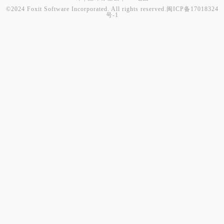
©2024 Foxit Software Incorporated. All rights reserved.
闽ICP备17018324
号-1