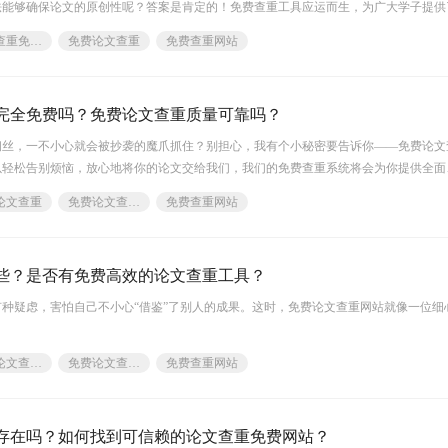
法能够确保论文的原创性呢？答案是肯定的！免费查重工具应运而生，为广大学子提供
单几步，就能轻松完成论文的查重，从而保证自己的学术声誉。不再为自己的论文质量
论文查重免费查重
免费论文查重
免费查重网站
完全免费吗？免费论文查重质量可靠吗？
钢丝，一不小心就会被抄袭的魔爪抓住？别担心，我有个小秘密要告诉你——免费论文
以轻松告别烦恼，放心地将你的论文交给我们，我们的免费查重系统将会为你提供全面
论文查重
免费论文查重工具
免费查重网站
些？是否有免费高效的论文查重工具？
种疑虑，害怕自己不小心“借鉴”了别人的成果。这时，免费论文查重网站就像一位细
免费论文查重网站有哪些
免费论文查重网站
免费查重网站
存在吗？如何找到可信赖的论文查重免费网站？