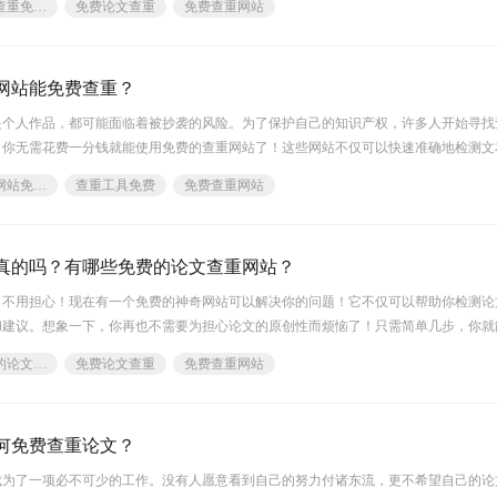
论文查重免费查重入口
免费论文查重
免费查重网站
中最好的
网站能免费查重？
是个人作品，都可能面临着被抄袭的风险。为了保护自己的知识产权，许多人开始寻找
，你无需花费一分钱就能使用免费的查重网站了！这些网站不仅可以快速准确地检测文
报告，帮助你发现潜在的抄袭行为。不管你是学生、教师还是企业主，只要你关心原创
查重网站免费的
查重工具免费
免费查重网站
帮助。让我们一
真的吗？有哪些免费的论文查重网站？
？不用担心！现在有一个免费的神奇网站可以解决你的问题！它不仅可以帮助你检测论
和建议。想象一下，你再也不需要为担心论文的原创性而烦恼了！只需简单几步，你就
的便利。快来试试吧！无论是学生还是专业人士，这个免费的论文查重网站都会成为你
免费的论文查重网站
免费论文查重
免费查重网站
这个免费的神奇网站给你带来的惊喜吧！免费的论文查重网站福昕论文助手
何免费查重论文？
成为了一项必不可少的工作。没有人愿意看到自己的努力付诸东流，更不希望自己的论