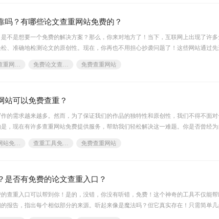
靠吗？有哪些论文查重网站免费的？
？是不是想要一个免费的解决方案？那么，你来对地方了！当下，互联网上出现了许多
轻松、准确地检测论文的原创性。现在，你再也不用担心抄袭问题了！这些网站通过先
现任何剽窃行为，并给出详细的检测报告。无论你是学生还是教授，只需几分钟的操作
论文查重网站免费
免费论文查重网站
免费查重网站
查重而烦恼了，赶快来尝试一下吧！论文查重网站免费福昕论文助手是福昕软件旗
网站可以免费查重？
写作的需求越来越多。然而，为了保证我们的作品的独特性和原创性，我们不得不面对
的是，现在有许多查重网站免费提供服务，帮助我们轻松解决这一难题。你是否曾经为
责为剽窃他人的成果？别担心！现在，只需要一键上传你的作品，这些智能的查重网站
查重网站免费的
查重工具免费使用
免费查重网站
，确保你的文章百分之百原创。无论你是学生、教师还是职场人士，这些免费的
？是否有免费的论文查重入口？
费的查重入口可以帮到你！是的，没错，你没有听错，免费！这个神奇的工具不仅能帮
细的报告，指出每个相似部分的来源。听起来像是魔法吗？但它真实存在！只需简单几
论文焕发新生。别再抱怨找不到好用的查重软件了，现在就动起手指，尝试一下这个免