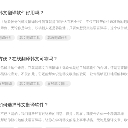
韩文翻译软件好用吗？
！这款神奇的韩文翻译软件简直就是“韩语大百科全书”，不仅可以帮你快速准确地翻
法示例。无论你是学生、职场新人还是韩剧迷，只要你想要突破语言障碍，这个软件就
法和生词，下载这款韩文翻译软件，让学习韩语变得轻松又有趣！不信？赶快试试看吧
翻译软件
韩文翻译工具
韩语翻译软件
方便？在线翻译韩文可靠吗？
助你解决这个难题。它就是韩文在线翻译！无论你是想了解韩剧中的台词，还是需要翻
都能轻松应对。不仅如此，它还能帮你识别韩文歌曲的歌词，让你能够更好地理解和欣
的工具吧，让韩文不再成为你的难题！韩文在线翻译福昕翻译网站产品提供了韩文在线
在线翻译
韩文翻译工具
在线韩文翻译器
如何选择韩文翻译软件？
恼不已？是的，我们都曾经有过这样的困惑。但是，现在，我要告诉你一个秘密武器—
以帮助你轻松地解决语言障碍，让你在学习韩文的路上事半功倍。无论是翻译文章、歌
任务。而且，这款软件还拥有简洁易用的界面和强大的功能，让你在使用中体验到极致