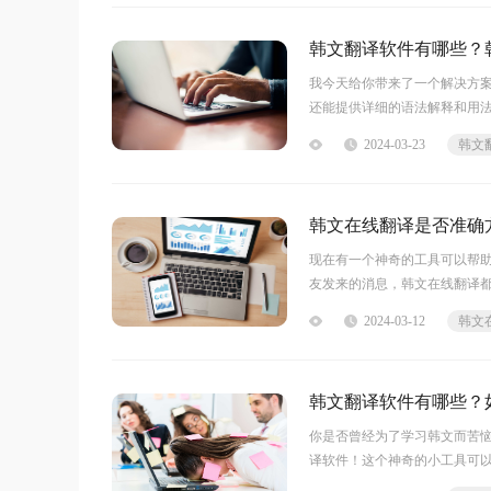
韩文翻译软件有哪些？
我今天给你带来了一个解决方案
还能提供详细的语法解释和用
佳伙伴！别再纠结于复杂的语
2024-03-23
韩文
译软件福昕软件旗下的福
韩文在线翻译是否准确
现在有一个神奇的工具可以帮
友发来的消息，韩文在线翻译
乐。快来试试这个便捷又实用
2024-03-12
韩文
务。用户可
韩文翻译软件有哪些？
你是否曾经为了学习韩文而苦
译软件！这个神奇的小工具可
话，它都能快速而准确地完成