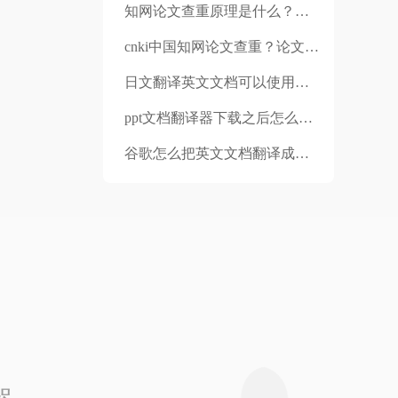
知网论文查重原理是什么？论文查重哪个比较权威？
cnki中国知网论文查重？论文查重多少钱一次？
日文翻译英文文档可以使用的软件有哪个？日文文档是怎么翻译成英文的？
ppt文档翻译器下载之后怎么安装 翻译CAD图纸的方法是什么
谷歌怎么把英文文档翻译成中文?福昕翻译怎么样？