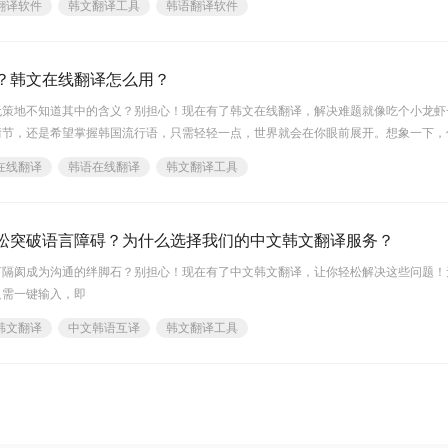
翻译软件
韩文翻译工具
韩语翻译软件
令人惊叹的韩文翻译软件吧！韩文翻译软件福昕软件旗下的福昕翻译网站产
？韩文在线翻译怎么用？
无策地不知道其中的含义？别担心！现在有了韩文在线翻译，解决难题就像吃个小龙虾
情节，还是希望掌握韩国流行语，只需轻轻一点，世界就会在你眼前展开。想象一下，
韩文表达你的喜怒哀乐，成为真正的跨文化交流达人。所以，不要再让语言成为你的阻
在线翻译
韩语在线翻译
韩文翻译工具
吧！韩文在线翻译福昕翻译网站产品提供了韩文在线
松突破语言障碍？为什么选择我们的中文韩文翻译服务？
言隔阂成为沟通的绊脚石？别担心！现在有了中文韩文翻译，让你轻松解决这些问题！
只需一键输入，即
韩文翻译
中文韩语互译
韩文翻译工具