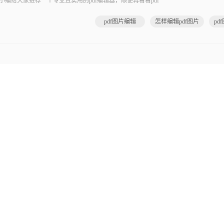
编给大家推荐一个专业且实用的pdf编辑器，顺便再看看pdf
pdf图片编辑
怎样编辑pdf图片
pd