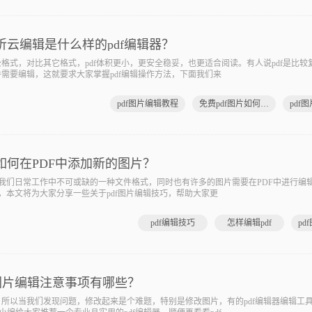
昕云编辑是什么样的pdf编辑器？
式，对比其它格式，pdf体积更小，更安全稳妥，也更适合阅读。有人说pdf是比较
件需要编辑，这就要求大家掌握pdf编辑操作方法，下面我们来
pdf图片编辑教程
免费pdf图片如何编辑
pdf
如何在PDF中添加新的图片？
们日常工作中不可或缺的一种文件格式，同时也有许多的图片需要在PDF中进行编
，本文将为大家分享一些关于pdf图片编辑技巧，帮助大家更
pdf编辑技巧
怎样编辑pdf
pd
df图片编辑注意事项有哪些？
所以当我们发现问题，修改起来是个难题，特别是修改图片，有的pdf编辑器编辑工