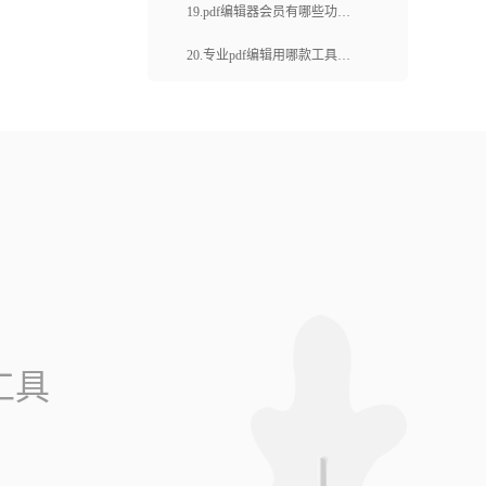
的？pdf编辑器怎么修改文字？
19.pdf编辑器会员有哪些功
能？在线编辑工具哪个好？
20.专业pdf编辑用哪款工具？
PDF编辑器如何使用？
工具