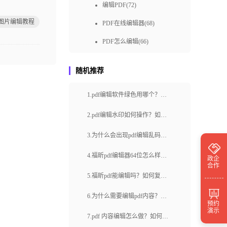
编辑PDF(72)
f图片编辑教程
PDF在线编辑器(68)
PDF怎么编辑(66)
pdf编辑教程(65)
随机推荐
免费pdf编辑(57)
1.pdf编辑软件绿色用哪个？pdf
pdf编辑器免费下载(50)
转ppt怎么操作？
福昕pdf编辑器下载(49)
2.pdf编辑水印如何操作？如何
编辑处理的pdf文件？
pdf编辑方式(48)
3.为什么会出现pdf编辑乱码的
快速编辑pdf(48)
情况呢？如何解决pdf编辑乱码
4.福昕pdf编辑器64位怎么样？
政企
合作
的问题？
免费编辑pdf(48)
两张图片合成一个pdf怎么操
5.福昕pdf能编辑吗？如何复制
pdf编辑器在线(46)
作？
pdf中的文字？
6.为什么需要编辑pdf内容？如
预约
pdf编辑器免费(39)
演示
何利用福昕云编辑进行PDF编
7.pdf 内容编辑怎么做？如何给
pdf在线编辑工具(39)