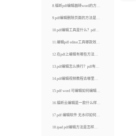
辑？
pdf加密？
8.福昕pdf编辑器转word的方法
福昕pdf下载(38)
是什么？怎样调整pdf字体大
9.pdf编辑删除页面的方法是什
小？
么？pdf文件怎么添加页面？
10.pdf编辑工具是什么？pdf编
辑工具哪个好？
11.编辑pdf editor工具哪款效率
高？如何对pdf进行合并和重新
12.在pdf上编辑有哪些方法？
排序？
pdf怎么压缩
13.pdf编辑怎么换行？pdf有哪
些优点
14.pdf编辑视频教程去哪里看
比较好？pdf如何编辑文本和图
15.pdf word 可编辑如何编辑？
像？
pdf word编辑技巧
16.福昕云编辑是一款什么样的
PDF编辑器？如何把pdf文件转
17.pdf 编辑软件 无水印如何操
换成可编辑状态？
作？pdf怎么编辑页码？
18.ipad pdf编辑方法是怎样