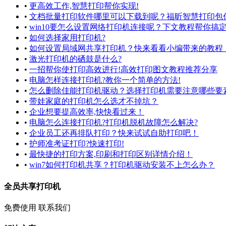
•
更高效工作,智慧打印帮你实现!
•
文档批量打印软件哪里可以下载到呢？福昕智慧打印包
•
win10要怎么设置网络打印机连接呢？下文教程帮你搞
•
如何选择家用打印机?
•
如何设置局域网共享打印机？快来看看小编带来的教程
•
激光打印机的硒鼓是什么?
•
一招帮你使打印高效进行!高效打印图文教程推荐分享
•
电脑怎样连接打印机?教你一个简单的方法!
•
怎么删除佳能打印机驱动？选择打印机需要注意哪些要
•
带娃家庭的打印机怎么选才不掉坑？
•
企业想要提高效率,快快看过来！
•
电脑怎么连接打印机?打印机脱机故障怎么解决?
•
企业员工还再排队打印？快来试试自助打印吧！
•
护师准考证打印?快速打印!
•
最快捷的打印方案,印刷和打印区别详情介绍！
•
win7如何打印机共享？打印机驱动安装不上怎么办？
全员共享打印机
免费使用
联系我们