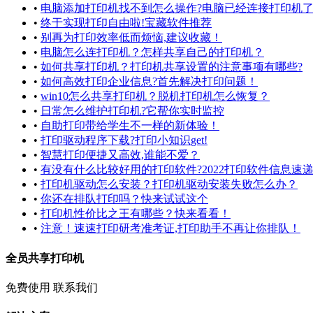
•
电脑添加打印机找不到怎么操作?电脑已经连接打印机了
•
终于实现打印自由啦!宝藏软件推荐
•
别再为打印效率低而烦恼,建议收藏！
•
电脑怎么连打印机？怎样共享自己的打印机？
•
如何共享打印机？打印机共享设置的注意事项有哪些?
•
如何高效打印企业信息?首先解决打印问题！
•
win10怎么共享打印机？脱机打印机怎么恢复？
•
日常怎么维护打印机?它帮你实时监控
•
自助打印带给学生不一样的新体验！
•
打印驱动程序下载?打印小知识get!
•
智慧打印便捷又高效,谁能不爱？
•
有没有什么比较好用的打印软件?2022打印软件信息速
•
打印机驱动怎么安装？打印机驱动安装失败怎么办？
•
你还在排队打印吗？快来试试这个
•
打印机性价比之王有哪些？快来看看！
•
注意！速速打印研考准考证,打印助手不再让你排队！
全员共享打印机
免费使用
联系我们