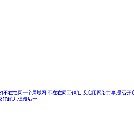
在在同一个局域网;不在在同工作组;没启用网络共享;是否开启打印服
解决,但最后一...