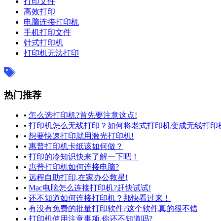
打印文件
高效打印
电脑连接打印机
手机打印文件
针式打印机
打印机无法打印
热门推荐
•
怎么选打印机?首先要注意这点!
•
打印机怎么无线打印？如何将老式打印机变成无线打印
•
想要快速打印就用激光打印机!
•
惠普打印机卡纸该如何做？
•
打印的冷知识快来了解一下吧！
•
惠普打印机如何连接电脑?
•
远程自助打印,在家办公救星!
•
Mac电脑怎么连接打印机?赶快试试!
•
还不知道如何连接打印机？那快看过来！
•
有没有免费的批量打印软件?这个软件真的很不错
•
打印机使用注意事项,你还不知道吗?