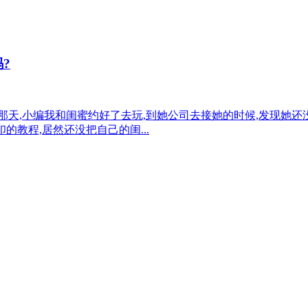
?
那天,小编我和闺蜜约好了去玩,到她公司去接她的时候,发现她还
的教程,居然还没把自己的闺...