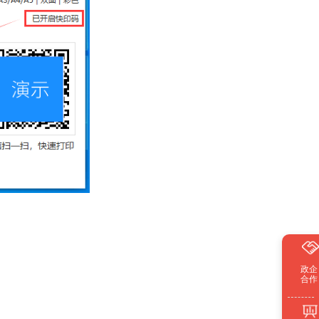
政企
合作