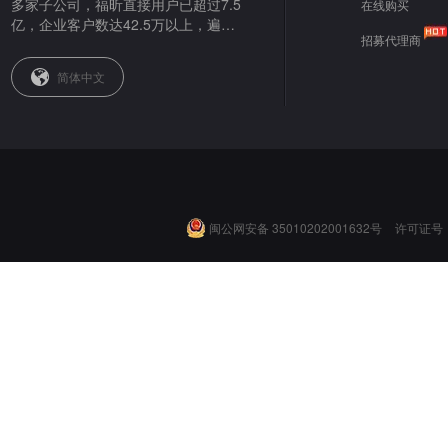
多家子公司，福昕直接用户已超过7.5
在线购买
亿，企业客户数达42.5万以上，遍布
招募代理商
全球。
简体中文
闽公网安备 35010202001632号
许可证号