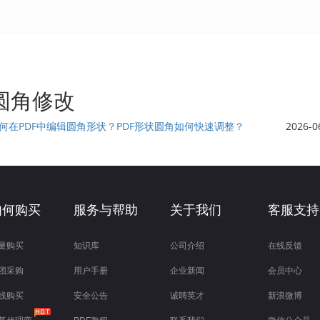
f圆角修改
何在PDF中编辑圆角形状？PDF形状圆角如何快速调整？
2026-0
如何购买
服务与帮助
关于我们
客服支持
量购买
知识库
公司介绍
在线反馈
团采购
用户手册
企业新闻
会员中心
线购买
安全公告
诚聘英才
新浪微博
募代理商
PDF教程
联系我们
微信公众号