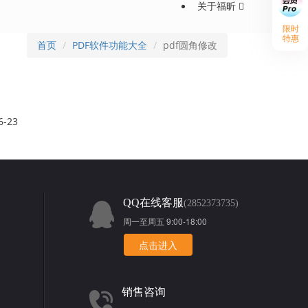
关于福昕
限时
特惠
首页
PDF软件功能大全
pdf圆角修改
6-23
QQ在线客服
(2852373735)
周一至周五 9:00-18:00
点击进入
销售咨询