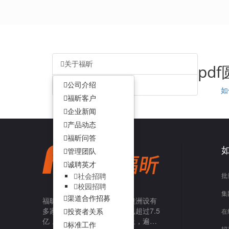
关于福昕
pd
客户服务
公司介绍
如
福昕客户
企业新闻
产品动态
福昕问答
管理团队
诚聘英才
批
社会招聘
校园招聘
集
渠道合作招募
福昕在亚洲、美洲、欧洲和澳洲设有
多家子公司，福昕直接用户已超过7.5
投资者关系
在
亿，企业客户数达42.5万以上，遍布
标准工作
招