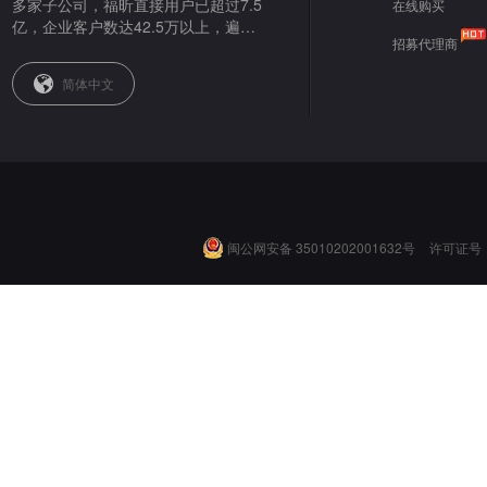
多家子公司，福昕直接用户已超过7.5
在线购买
亿，企业客户数达42.5万以上，遍布
招募代理商
全球。
简体中文
闽公网安备 35010202001632号
许可证号