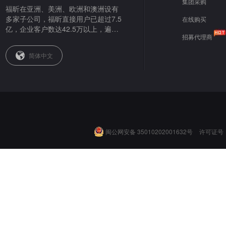
集团采购
福昕在亚洲、美洲、欧洲和澳洲设有
多家子公司，福昕直接用户已超过7.5
在线购买
亿，企业客户数达42.5万以上，遍布
招募代理商
全球。
简体中文
闽公网安备 35010202001632号
许可证号