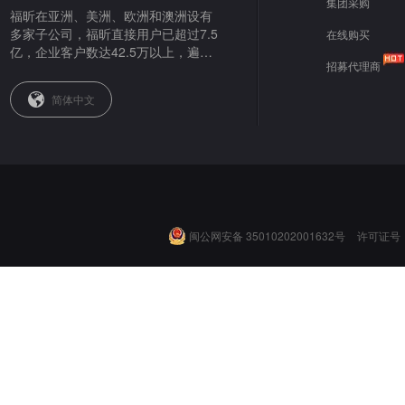
集团采购
福昕在亚洲、美洲、欧洲和澳洲设有
多家子公司，福昕直接用户已超过7.5
在线购买
亿，企业客户数达42.5万以上，遍布
招募代理商
全球。
简体中文
闽公网安备 35010202001632号
许可证号