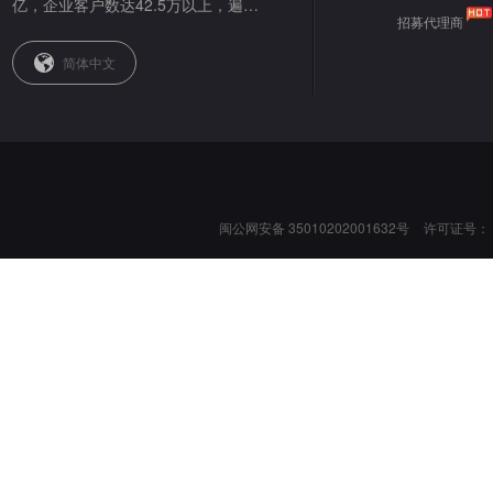
亿，企业客户数达42.5万以上，遍布
招募代理商
全球。
简体中文
闽公网安备 35010202001632号
许可证号：