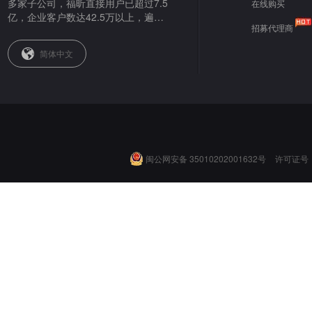
多家子公司，福昕直接用户已超过7.5
在线购买
亿，企业客户数达42.5万以上，遍布
招募代理商
全球。
简体中文
闽公网安备 35010202001632号
许可证号