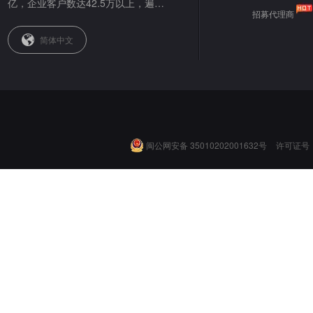
亿，企业客户数达42.5万以上，遍布
招募代理商
全球。
简体中文
闽公网安备 35010202001632号
许可证号